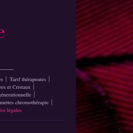
es
Tarif thérapeutes
res et Cristaux
génerationnelle
nettes chromothérapie
fos légales