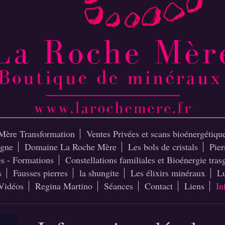
Mère Transformation
Ventes Privées et scans bioénergétiqu
igne
Domaine La Roche Mère
Les bols de cristals
Pier
es - Formations
Constellations familiales et Bioénergie tras
s
Fausses pierres
la shungite
Les élixirs minéraux
Lu
Vidéos
Regina Martino
Séances
Contact
Liens
In